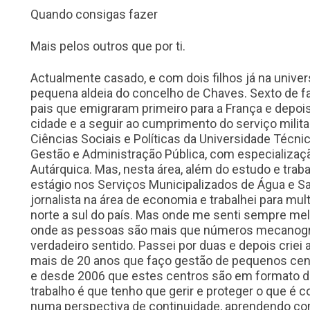
Quando consigas fazer
Mais pelos outros que por ti.
Actualmente casado, e com dois filhos já na unive
pequena aldeia do concelho de Chaves. Sexto de fam
pais que emigraram primeiro para a França e depois
cidade e a seguir ao cumprimento do serviço militar 
Ciências Sociais e Políticas da Universidade Técnic
Gestão e Administração Pública, com especializaç
Autárquica. Mas, nesta área, além do estudo e trab
estágio nos Serviços Municipalizados de Água e S
jornalista na área de economia e trabalhei para mu
norte a sul do país. Mas onde me senti sempre m
onde as pessoas são mais que números mecanográf
verdadeiro sentido. Passei por duas e depois criei
mais de 20 anos que faço gestão de pequenos cent
e desde 2006 que estes centros são em formato de
trabalho é que tenho que gerir e proteger o que é
numa perspectiva de continuidade, aprendendo com