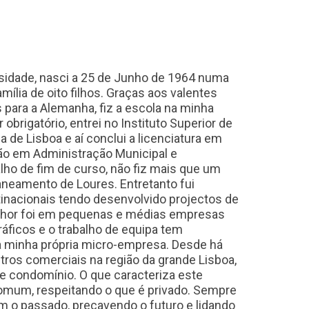
rsidade, nasci a 25 de Junho de 1964 numa
ília de oito filhos. Graças aos valentes
 para a Alemanha, fiz a escola na minha
obrigatório, entrei no Instituto Superior de
a de Lisboa e aí conclui a licenciatura em
ão em Administração Municipal e
alho de fim de curso, não fiz mais que um
aneamento de Loures. Entretanto fui
ltinacionais tendo desenvolvido projectos de
elhor foi em pequenas e médias empresas
icos e o trabalho de equipa tem
 a minha própria micro-empresa. Desde há
ros comerciais na região da grande Lisboa,
 condomínio. O que caracteriza este
 comum, respeitando o que é privado. Sempre
 o passado, precavendo o futuro e lidando