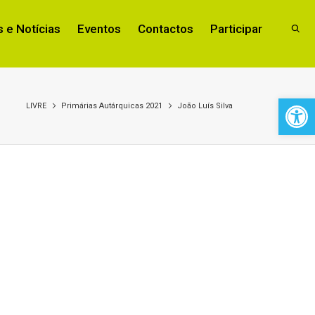
 e Notícias
Eventos
Contactos
Participar
Open 
LIVRE
Primárias Autárquicas 2021
João Luís Silva