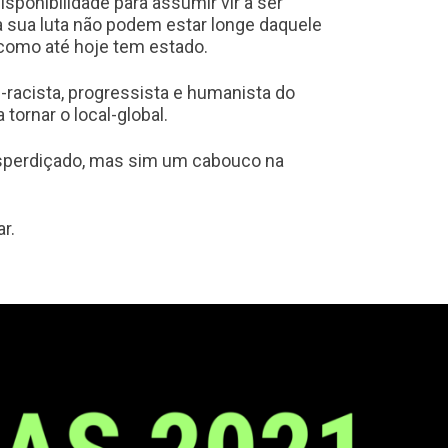
onibilidade para assumir vir a ser
 a sua luta não podem estar longe daquele
como até hoje tem estado.
-racista, progressista e humanista do
tornar o local-global.
sperdiçado, mas sim um cabouco na
r.