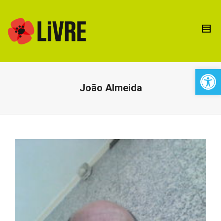
Open 
João Almeida