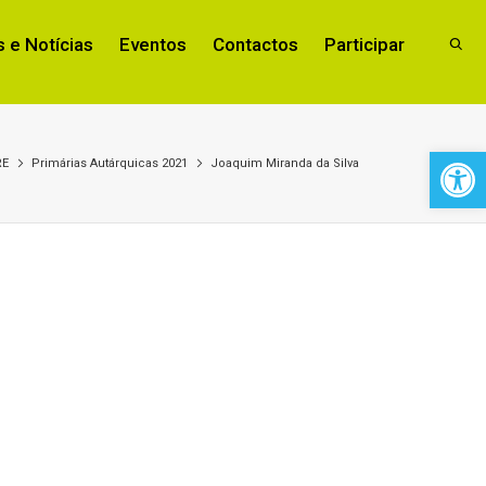
 e Notícias
Eventos
Contactos
Participar
Open 
RE
Primárias Autárquicas 2021
Joaquim Miranda da Silva