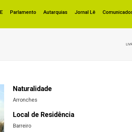
RE
Parlamento
Autarquias
Jornal Lê
Comunicados
LIV
Naturalidade
Arronches
Local de Residência
Barreiro