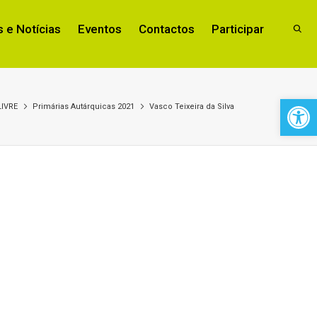
 e Notícias
Eventos
Contactos
Participar
Open 
LIVRE
Primárias Autárquicas 2021
Vasco Teixeira da Silva