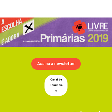
Assina a newsletter
Canal de
Denúncia
s
Instagram
Facebook
YouTub
Linke
Tik