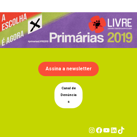
Assina a newsletter
Canal de
Denúncia
s
Instagram
Facebook
YouTub
Linke
Tik