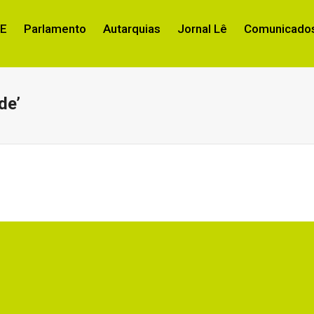
RE
Parlamento
Autarquias
Jornal Lê
Comunicados
de’