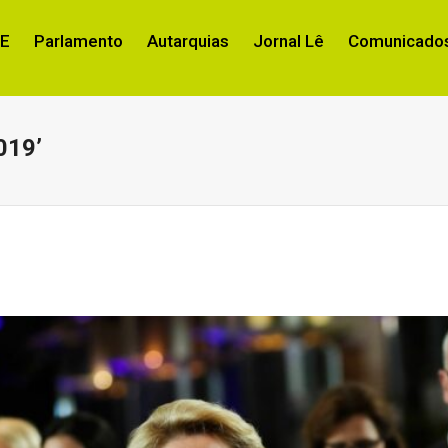
RE
Parlamento
Autarquias
Jornal Lê
Comunicados
019’