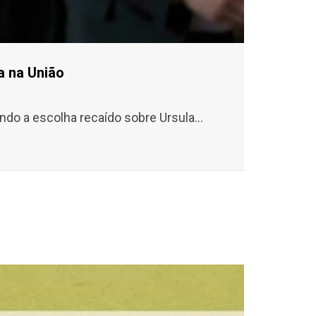
a na União
o a escolha recaído sobre Ursula...