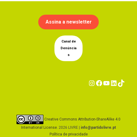
Assina a newsletter
Canal de
Denúncia
s
Instagram
Facebook
YouTub
Linke
Tik
Creative Commons Attribution-ShareAlike 4.0
International License
. 2026 LIVRE |
info@partidolivre.pt
Política de privacidade