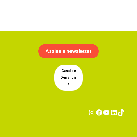
Assina a newsletter
Canal de
Denúncia
s
Instagram
Facebook
YouTub
Linke
Tik