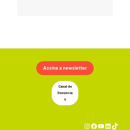
Assina a newsletter
Canal de
Denúncia
s
Instagram
Facebook
YouTub
Linke
Tik