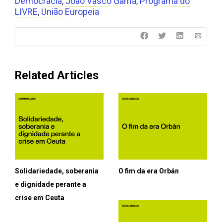
Democracia
,
João Vasco Gama
,
Programa do
LIVRE
,
União Europeia
Related Articles
Solidariedade, soberania
O fim da era Orbán
e dignidade perante a
crise em Ceuta