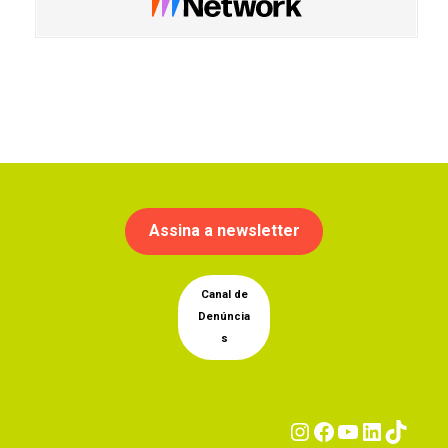
Assina a newsletter
Canal de
Denúncia
s
Instagram
Facebook
YouTub
Linke
Tik