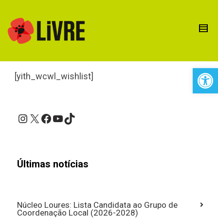
Open 
[yith_wcwl_wishlist]
Instagram
X
Facebook
YouTube
TikTok
Últimas notícias
Núcleo Loures: Lista Candidata ao Grupo de
Coordenação Local (2026-2028)