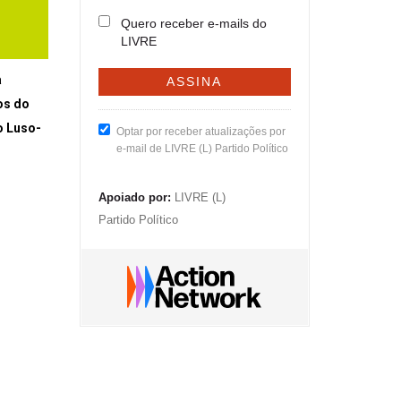
Quero receber e-mails do
LIVRE
a
os do
o Luso-
Optar por receber atualizações por
e-mail de LIVRE (L) Partido Político
Apoiado por:
LIVRE (L)
Partido Político