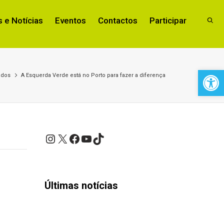
 e Notícias
Eventos
Contactos
Participar
Open 
ados
A Esquerda Verde está no Porto para fazer a diferença
Instagram
X
Facebook
YouTube
TikTok
Últimas notícias