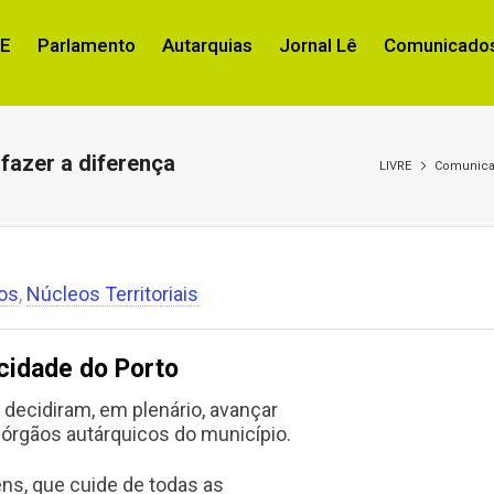
RE
Parlamento
Autarquias
Jornal Lê
Comunicados
fazer a diferença
LIVRE
Comunic
os
,
Núcleos Territoriais
cidade do Porto
decidiram, em plenário, avançar
órgãos autárquicos do município.
ns, que cuide de todas as