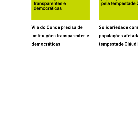
Vila do Conde precisa de
Solidariedade com
instituições transparentes e
populações afetad
democráticas
tempestade Cláudi