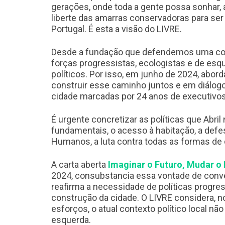
gerações, onde toda a gente possa sonhar, 
liberte das amarras conservadoras para se
Portugal. É esta a visão do LIVRE.
Desde a fundação que defendemos uma con
forças progressistas, ecologistas e de esq
políticos. Por isso, em junho de 2024, abo
construir esse caminho juntos e em diálogo
cidade marcadas por 24 anos de executivo
É urgente concretizar as políticas que Abril 
fundamentais, o acesso à habitação, a defes
Humanos, a luta contra todas as formas de 
A carta aberta
Imaginar o Futuro, Mudar o
2024, consubstancia essa vontade de conver
reafirma a necessidade de políticas progre
construção da cidade. O LIVRE considera, n
esforços, o atual contexto político local nã
esquerda.