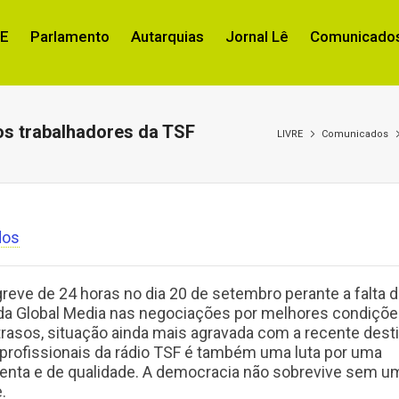
RE
Parlamento
Autarquias
Jornal Lê
Comunicados
os trabalhadores da TSF
LIVRE
Comunicados
dos
eve de 24 horas no dia 20 de setembro perante a falta 
da Global Media nas negociações por melhores condiçõe
trasos, situação ainda mais agravada com a recente dest
 profissionais da rádio TSF é também uma luta por uma
enta e de qualidade. A democracia não sobrevive sem u
.