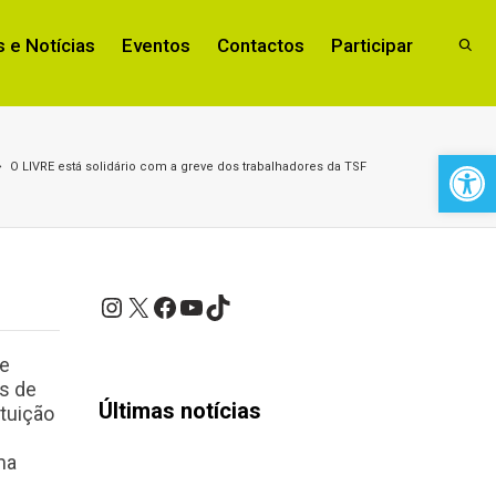
 e Notícias
Eventos
Contactos
Participar
Open 
O LIVRE está solidário com a greve dos trabalhadores da TSF
Instagram
X
Facebook
YouTube
TikTok
de
s de
Últimas notícias
ituição
ma