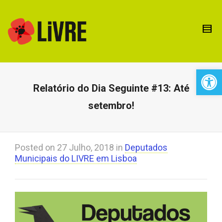
Open 
Relatório do Dia Seguinte #13: Até
setembro!
Posted on
27 Julho, 2018
in
Deputados
Municipais do LIVRE em Lisboa