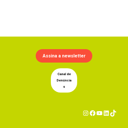
Assina a newsletter
Canal de
Denúncia
s
Instagram
Facebook
YouTub
Linke
Tik