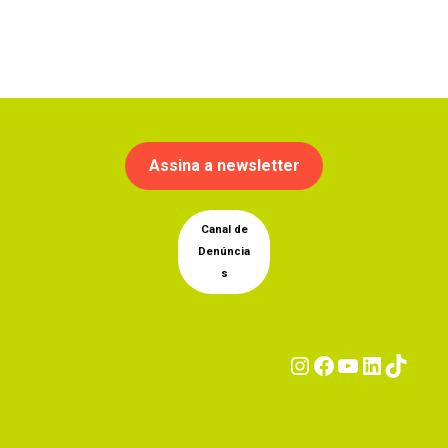
Assina a newsletter
Canal de
Denúncia
s
Instagram
Facebook
YouTub
Linke
Tik