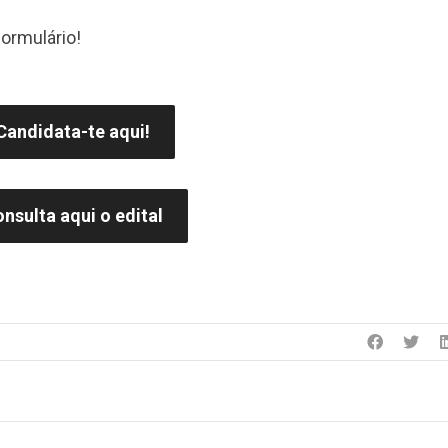
formulário!
Candidata-te aqui!
nsulta aqui o edital