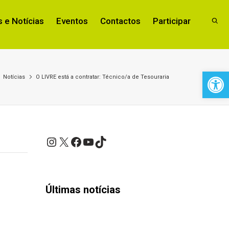
 e Notícias
Eventos
Contactos
Participar
Open 
Notícias
O LIVRE está a contratar: Técnico/a de Tesouraria
Instagram
X
Facebook
YouTube
TikTok
Últimas notícias