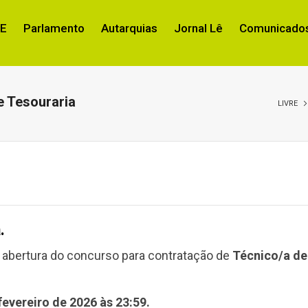
RE
Parlamento
Autarquias
Jornal Lê
Comunicados
e Tesouraria
LIVRE
.
 a abertura do concurso para contratação de
Técnico/a de
fevereiro de 2026 às 23:59.