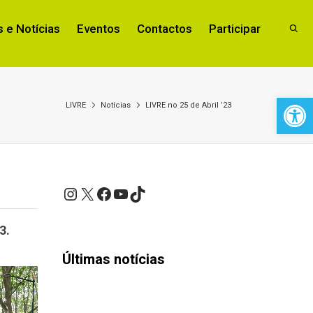
 e Notícias
Eventos
Contactos
Participar
Open 
LIVRE
Notícias
LIVRE no 25 de Abril ’23
Instagram
X
Facebook
YouTube
TikTok
3.
Últimas notícias