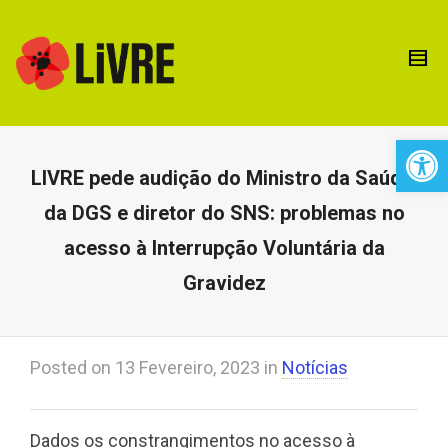
Open 
LIVRE pede audição do Ministro da Saúde,
da DGS e diretor do SNS: problemas no
acesso à Interrupção Voluntária da
Gravidez
Posted on
13 Fevereiro, 2023
in
Notícias
Dados os constrangimentos no acesso à