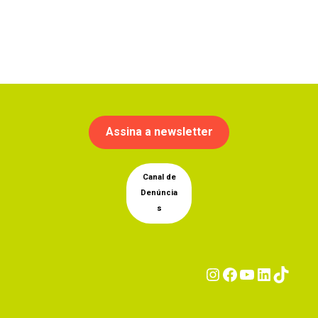
Assina a newsletter
Canal de
Denúncia
s
Instagram
Facebook
YouTub
Linke
Tik