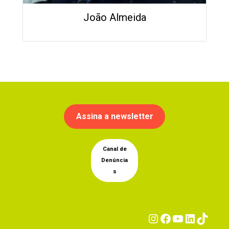
João Almeida
Assina a newsletter
Canal de
Denúncia
s
Instagram
Facebook
YouTub
Linke
Tik