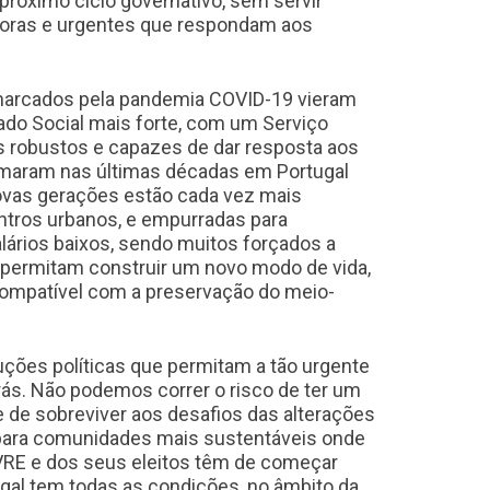
 próximo ciclo governativo, sem servir
adoras e urgentes que respondam aos
 marcados pela pandemia COVID-19 vieram
tado Social mais forte, com um Serviço
 robustos e capazes de dar resposta aos
firmaram nas últimas décadas em Portugal
ovas gerações estão cada vez mais
ntros urbanos, e empurradas para
ários baixos, sendo muitos forçados a
 permitam construir um novo modo de vida,
compatível com a preservação do meio-
ções políticas que permitam a tão urgente
rás. Não podemos correr o risco de ter um
 de sobreviver aos desafios das alterações
 para comunidades mais sustentáveis onde
LIVRE e dos seus eleitos têm de começar
gal tem todas as condições, no âmbito da