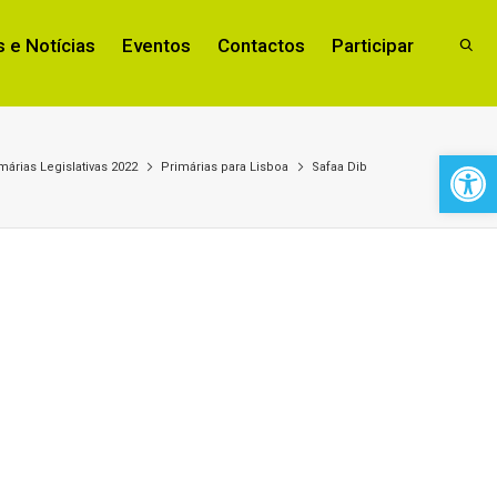
 e Notícias
Eventos
Contactos
Participar
Open 
márias Legislativas 2022
Primárias para Lisboa
Safaa Dib