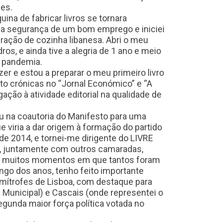
ses.
na de fabricar livros se tornara
ei a segurança de um bom emprego e iniciei
ração de cozinha libanesa. Abri o meu
os, e ainda tive a alegria de 1 ano e meio
a pandemia.
r e estou a preparar o meu primeiro livro
ito crónicas no “Jornal Económico” e “A
ção à atividade editorial na qualidade de
iu na coautoria do Manifesto para uma
 viria a dar origem à formação do partido
 de 2014, e tornei-me dirigente do LIVRE
ão, juntamente com outros camaradas,
ar muitos momentos em que tantos foram
ngo dos anos, tenho feito importante
imítrofes de Lisboa, com destaque para
 Municipal) e Cascais (onde representei o
egunda maior força política votada no