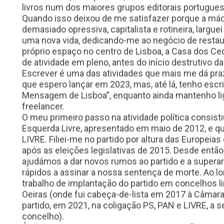
livros num dos maiores grupos editorais portugue
Quando isso deixou de me satisfazer porque a máqui
demasiado opressiva, capitalista e rotineira, largu
uma nova vida, dedicando-me ao negócio de restau
próprio espaço no centro de Lisboa, a Casa dos Cedr
de atividade em pleno, antes do início destrutivo d
Escrever é uma das atividades que mais me dá praze
que espero lançar em 2023, mas, até lá, tenho escr
Mensagem de Lisboa”, enquanto ainda mantenho liga
freelancer.
O meu primeiro passo na atividade política consist
Esquerda Livre, apresentado em maio de 2012, e que
LIVRE. Filiei-me no partido por altura das Europeias
após as eleições legislativas de 2015. Desde ent
ajudámos a dar novos rumos ao partido e a super
rápidos a assinar a nossa sentença de morte. Ao lo
trabalho de implantação do partido em concelhos l
Oeiras (onde fui cabeça-de-lista em 2017 à Câmara
partido, em 2021, na coligação PS, PAN e LIVRE, a s
concelho).