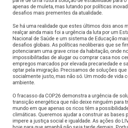
parte de uma futura solução de estabilidade para o
apenas de muleta, mas lutando por políticas inov
desafios mais prementes da atualidade.
Se há uma realidade que estes últimos dois anos
realçar ainda mais foi a urgência da luta por um Es
Nacional de Saúde e um sistema de Educação mais
desafios globais. As políticas neoliberais que se 
potenciaram uma grave crise da habitação, onde n
impossibilitadas de alugar ou comprar casa nos ce
empregos marcados por elevada precariedade e sal
optar pela imigração. Precisamos de soluções que
socialmente justo, mas não só. Um modo de vida 
ambiente.
O fracasso da COP26 demonstra a urgência de solu
transição energética que não deixe ninguém para t
mundo em que apenas os ricos têm a possibilidade
climáticas. Queremos ajudar a construir as bases
impere a justiça social e igualdade. As ações do 
hoje para que amanhã não seja tarde demais. Portu