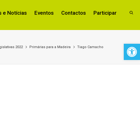
 e Notícias
Eventos
Contactos
Participar
Open 
islativas 2022
Primárias para a Madeira
Tiago Camacho