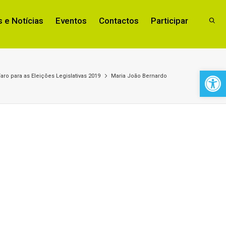
 e Notícias
Eventos
Contactos
Participar
Open 
aro para as Eleições Legislativas 2019
Maria João Bernardo