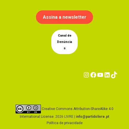
Assina a newsletter
Canal de
Denúncia
s
Instagram
Facebook
YouTub
Linke
Tik
Creative Commons Attribution-ShareAlike 4.0
International License
. 2026 LIVRE |
info@partidolivre.pt
Política de privacidade