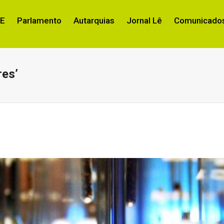
RE
Parlamento
Autarquias
Jornal Lê
Comunicados
res’