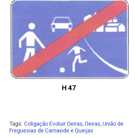
H 47
Tags:
Coligação Evoluir Oeiras
,
Oeiras
,
União de
Freguesias de Carnaxide e Queijas