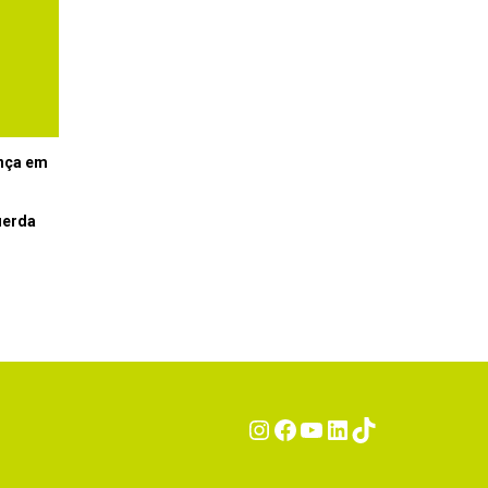
ença em
uerda
Instagram
Facebook
YouTube
LinkedIn
TikTok