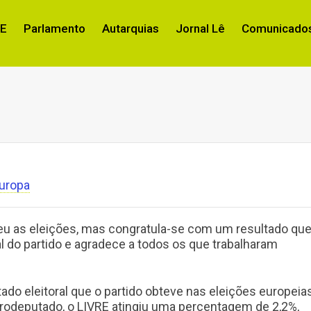
RE
Parlamento
Autarquias
Jornal Lê
Comunicados
uropa
deu as eleições, mas congratula-se com um resultado qu
l do partido e agradece a todos os que trabalharam
ado eleitoral que o partido obteve nas eleições europeia
rodeputado, o LIVRE atingiu uma percentagem de 2,2%,