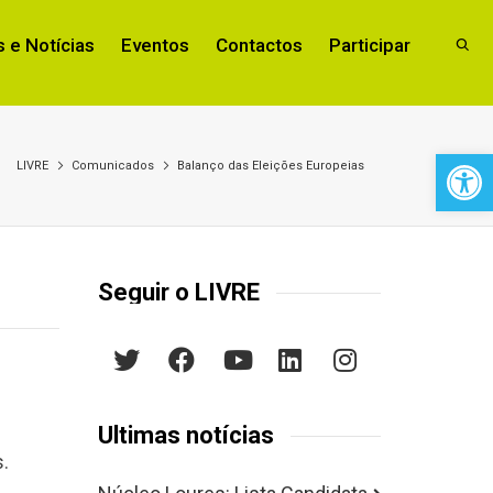
 e Notícias
Eventos
Contactos
Participar
Open 
LIVRE
Comunicados
Balanço das Eleições Europeias
Seguir o LIVRE
e
Últimas notícias
s.