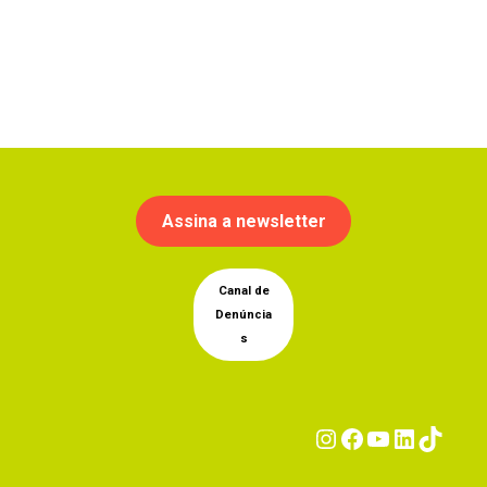
Assina a newsletter
Canal de
Denúncia
s
Instagram
Facebook
YouTub
Linke
Tik