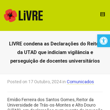
Open 
LIVRE condena as Declarações do Reitor
da UTAD que indiciam vigilância e
perseguição de docentes universitários
Posted on
17 Outubro, 2024
in
Comunicados
Emídio Ferreira dos Santos Gomes, Reitor da
Universidade de Trás-os-Montes e Alto Douro