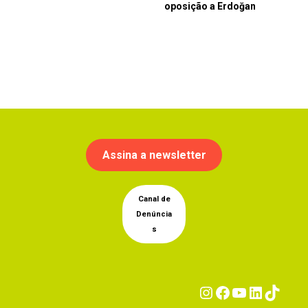
oposição a Erdoğan
Assina a newsletter
Canal de
Denúncia
s
Instagram
Facebook
YouTub
Linke
Tik