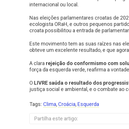
internacional ou local.
Nas eleições parlamentares croatas de 2020
ecologista ORaH, e outros pequenos partid
croata possibilitou a entrada de parlamenta
Este movimento tem as suas raízes nas elei
obteve um excelente resultado, e que agora
A clara
rejeição do conformismo com soluç
força da esquerda verde, reafirma a vontad
O
LIVRE saúda o resultado dos progressi
justiça social e ambiental, e o combate ao c
Tags:
Clima
,
Croácia
,
Esquerda
Partilha este artigo: