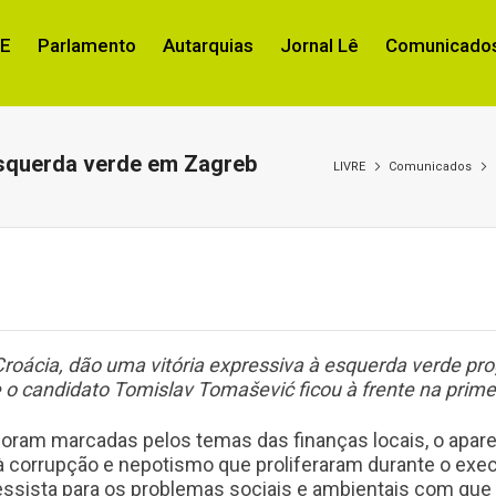
RE
Parlamento
Autarquias
Jornal Lê
Comunicados
esquerda verde em Zagreb
LIVRE
Comunicados
roácia, dão uma vitória expressiva à esquerda verde pr
o candidato Tomislav Tomašević ficou à frente na primeir
foram marcadas pelos temas das finanças locais, o aparel
 corrupção e nepotismo que proliferaram durante o execut
ressista para os problemas sociais e ambientais com qu