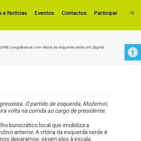
 e Notícias
Eventos
Contactos
Participar
Open 
LIVRE congratula-se com vitória da esquerda verde em Zagreb
ogressista. O partido de esquerda, Možemo!,
a volta na corrida ao cargo de presidente.
ho burocrático local que imobiliza a
ivo anterior. A vitória da esquerda verde é
e nos deparamos, sejam eles à escala