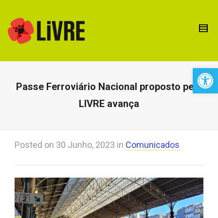
Open 
Passe Ferroviário Nacional proposto pelo
LIVRE avança
Posted on
30 Junho, 2023
in
Comunicados