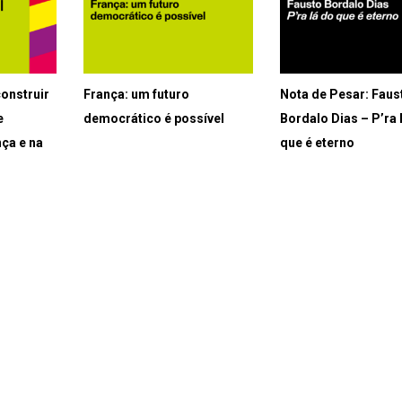
onstruir
França: um futuro
Nota de Pesar: Faus
e
democrático é possível
Bordalo Dias – P’ra 
ça e na
que é eterno