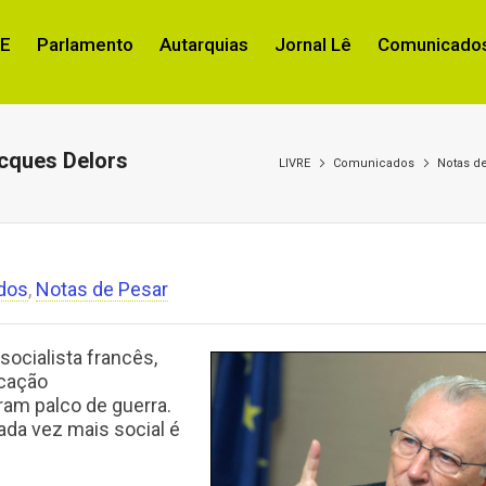
RE
Parlamento
Autarquias
Jornal Lê
Comunicados
acques Delors
LIVRE
Comunicados
Notas d
dos
,
Notas de Pesar
socialista francês,
icação
ram palco de guerra.
ada vez mais social é