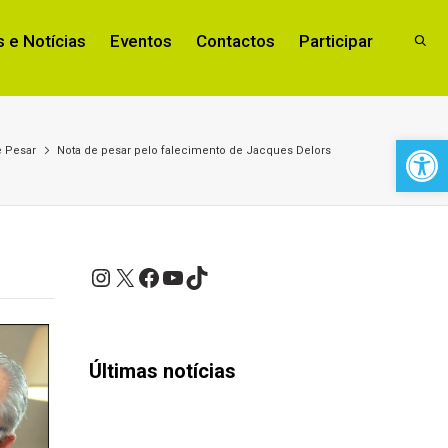
 e Notícias
Eventos
Contactos
Participar
Open 
e Pesar
Nota de pesar pelo falecimento de Jacques Delors
Instagram
X
Facebook
YouTube
TikTok
Últimas notícias