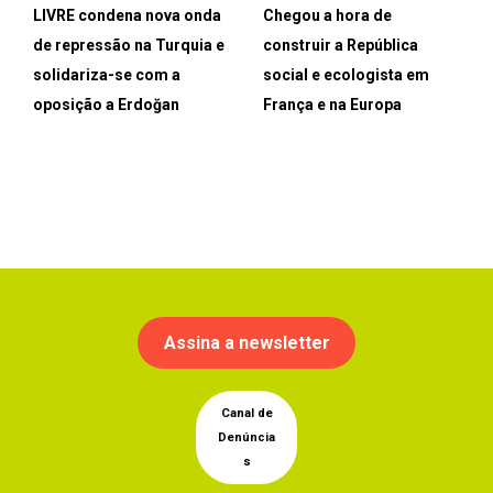
LIVRE condena nova onda
Chegou a hora de
de repressão na Turquia e
construir a República
solidariza-se com a
social e ecologista em
oposição a Erdoğan
França e na Europa
Assina a newsletter
Canal de
Denúncia
s