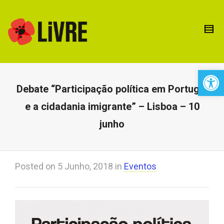
Open 
Debate “Participação política em Portugal
e a cidadania imigrante” – Lisboa – 10
junho
Posted on
5 Junho, 2018
in
Eventos