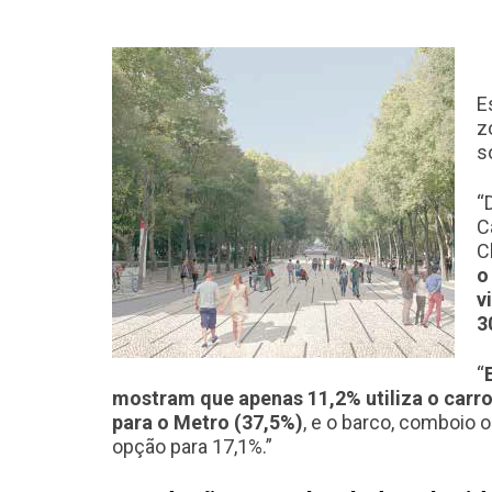
E
z
s
“
C
C
o
v
3
“
mostram que apenas 11,2% utiliza o carro
para o Metro (37,5%)
, e o barco, comboio 
opção para 17,1%.”