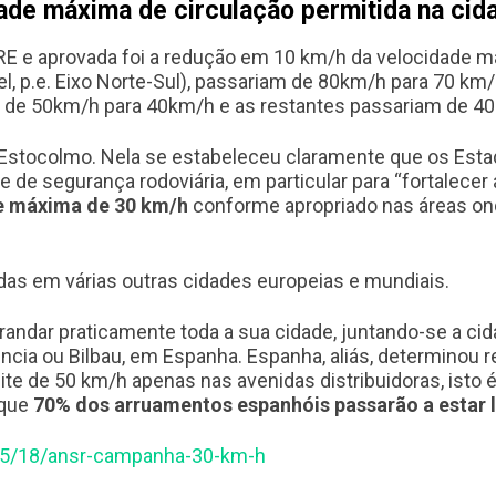
de máxima de circulação permitida na cid
RE e aprovada foi a redução em 10 km/h da velocidade má
el, p.e. Eixo Norte-Sul), passariam de 80km/h para 70 km/h
ariam de 50km/h para 40km/h e as restantes passariam de 
 Estocolmo. Nela se estabeleceu claramente que os Esta
e segurança rodoviária, em particular para “fortalecer a
e máxima de 30 km/h
conforme apropriado nas áreas ond
as em várias outras cidades europeias e mundiais.
randar praticamente toda a sua cidade, juntando-se a cid
lência ou Bilbau, em Espanha. Espanha, aliás, determinou
te de 50 km/h apenas nas avenidas distribuidoras, isto é
 que
70% dos arruamentos espanhóis passarão a estar 
/05/18/ansr-campanha-30-km-h