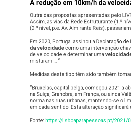
A redução em 10km/h da velocida
Outra das propostas apresentadas pelo LIV
Assim, as vias da Rede Estruturante (1.º nív
(2.º nível, p.e. Av. Almirante Reis), pass
Em 2020, Portugal assinou a Declaração de
da velocidade
como uma intervenção chave d
de velocidade e determinar uma
velocidad
misturam … ”
Medidas deste tipo têm sido também tomad
“Bruxelas, capital belga, começou 2021 a ab
na Suíça, Granobra, em França, ou ainda Va
norma nas ruas urbanas, mantendo-se o limi
em cada sentido. Esta alteração significará
Fonte:
https://lisboaparapessoas.pt/2021