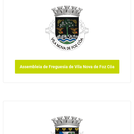
Assembleia de Freguesia de Vila Nova de Foz Côa