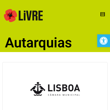
Open 
Autarquias