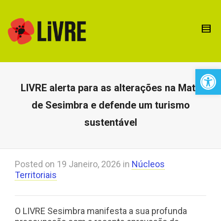
Open 
LIVRE alerta para as alterações na Mata
de Sesimbra e defende um turismo
sustentável
Posted on
19 Janeiro, 2026
in
Núcleos
Territoriais
O LIVRE Sesimbra manifesta a sua profunda