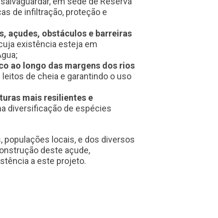
 salvaguardar, em sede de Reserva
as de infiltração, proteção e
s, açudes, obstáculos e barreiras
cuja existência esteja em
Água;
co ao longo das margens dos rios
s leitos de cheia e garantindo o uso
turas mais resilientes e
na diversificação de espécies
, populações locais, e dos diversos
construção deste açude,
stência a este projeto.