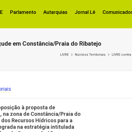
RE
Parlamento
Autarquias
Jornal Lê
Comunicados
çude em Constância/Praia do Ribatejo
LIVRE
Núcleos Territoriais
LIVRE contra
riais
oposição à proposta de
, na zona de Constância/Praia do
 dos Recursos Hídricos para a
egrada na estratégia intitulada