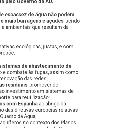
a pelo Governo da AD.
de escassez de água não podem
de mais barragens e açudes
, sendo
 e ambientais que resultam da
ativas ecológicas, justas, e com
propõe:
sistemas de abastecimento de
lo e combate às fugas, assim como
renovação das redes;
s residuais
, promovendo
 ao investimento em sistemas de
orte para reutilização;
dos com Espanha
ao abrigo da
 das diretivas europeias relativas
 Quadro da Água;
 aquíferos
no contexto dos Planos