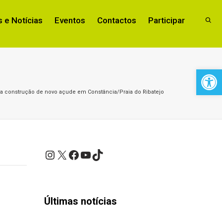
 e Notícias
Eventos
Contactos
Participar
Open 
 a construção de novo açude em Constância/Praia do Ribatejo
Instagram
X
Facebook
YouTube
TikTok
Últimas notícias