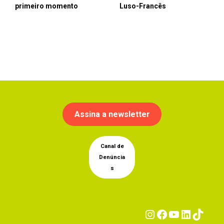
primeiro momento
Luso-Francês
Assina a newsletter
Canal de
Denúncia
s
Instagram
Facebook
YouTub
Linke
Tik