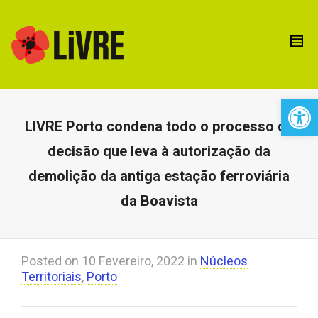
Open 
LIVRE Porto condena todo o processo de
decisão que leva à autorização da
demolição da antiga estação ferroviária
da Boavista
Posted on
10 Fevereiro, 2022
in
Núcleos
Territoriais
,
Porto