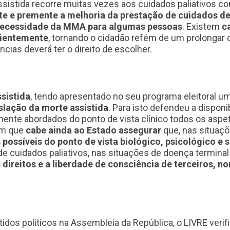
istida recorre muitas vezes aos cuidados paliativos c
te e premente a melhoria da prestação de cuidados d
a necessidade da MMA para algumas pessoas
. Existem
c
cientemente
, tornando o cidadão refém de um prolongar 
cias deverá ter o direito de escolher.
sistida
, tendo apresentado no seu programa eleitoral u
slação da morte assistida
. Para isto defendeu a dispon
mente abordados do ponto de vista clínico todos os asp
ém que
cabe ainda ao Estado assegurar
que, nas situaçõ
possíveis do ponto de vista biológico, psicológico e s
 cuidados paliativos, nas situações de doença terminal e
ireitos e a liberdade de consciência de terceiros, 
idos políticos na Assembleia da República, o LIVRE ver