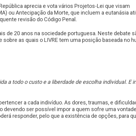
República aprecia e vota vários Projetos-Lei que visam
A) ou Antecipação da Morte, que incluem a eutanásia at
equente revisão do Código Penal.
is de 20 anos na sociedade portuguesa. Neste debate sã
ar e sobre as quais o LIVRE tem uma posição baseada no 
da a todo o custo e a liberdade de escolha individual. E 
ve pertencer a cada indivíduo. As dores, traumas, e dific
ão devendo ser possível impor a quem sofre uma vontade
poderá responder, pelo que a existência de opções, para 