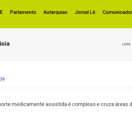
RE
Parlamento
Autarquias
Jornal Lê
Comunicados
ásia
LIVRE
os
 morte medicamente assistida é complexo e cruza áreas 