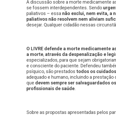
A discussão sobre a morte medicamente ass
se fossem interdependentes. Sendo
urgen
paliativos – essa
não exclui, nem evita, 
paliativos não resolvem nem aliviam sufi
desejar. Qualquer cidadão nessas circunstân
O LIVRE defende a morte medicamente as
a morte
,
através da despenalização e legi
especializados, para que sejam obrigatoria
e consciente do paciente. Defendeu tamb
psíquico, são prestados
todos os cuidados 
adequado e humano, incluindo a prestação de
que
devem sempre ser salvaguardados os d
profissionais de saúde
.
Sobre as propostas apresentadas pelos part