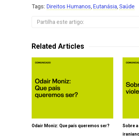
Tags:
Direitos Humanos
,
Eutanásia
,
Saúde
Partilha este artigo:
Related Articles
Odair Moniz: Que país queremos ser?
Sobre a
iranian