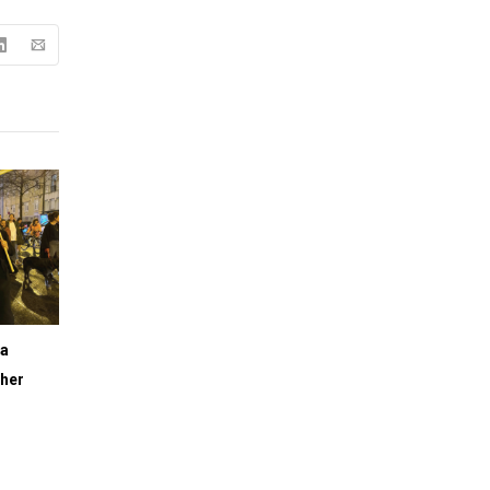
ia
lher