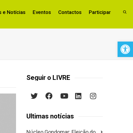
 e Notícias
Eventos
Contactos
Participar
Open 
Seguir o LIVRE
Últimas notícias
Núcleo Gondomar: Eleição do