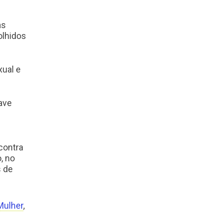
as
olhidos
xual e
ave
contra
, no
s de
Mulher
,