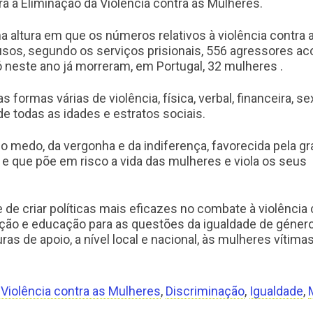
ra a Eliminação da Violência contra as Mulheres.
 altura em que os números relativos à violência contra 
sos, segundo os serviços prisionais, 556 agressores ac
ó neste ano já morreram, em Portugal, 32 mulheres .
formas várias de violência, física, verbal, financeira, se
de todas as idades e estratos sociais.
o medo, da vergonha e da indiferença, favorecida pela gr
 que põe em risco a vida das mulheres e viola os seus
 de criar políticas mais eficazes no combate à violência 
ão e educação para as questões da igualdade de género
as de apoio, a nível local e nacional, às mulheres vítima
a Violência contra as Mulheres
,
Discriminação
,
Igualdade
,