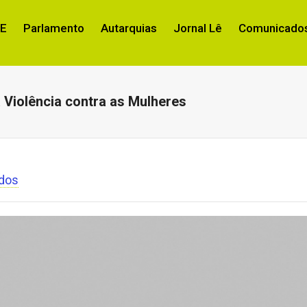
RE
Parlamento
Autarquias
Jornal Lê
Comunicados
a Violência contra as Mulheres
dos