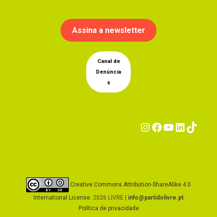
Assina a newsletter
Canal de
Denúncia
s
Instagram
Facebook
YouTub
Linke
Tik
Creative Commons Attribution-ShareAlike 4.0
International License
. 2026 LIVRE |
info@partidolivre.pt
Política de privacidade