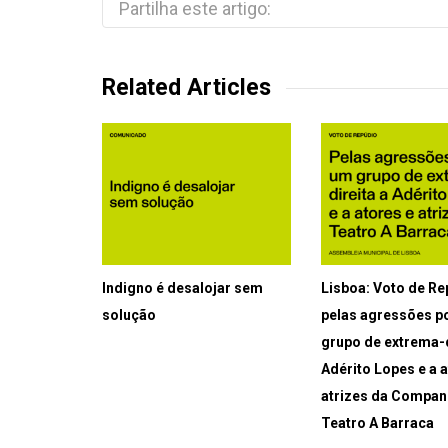
Partilha este artigo:
Related Articles
Indigno é desalojar sem
Lisboa: Voto de R
solução
pelas agressões p
grupo de extrema-d
Adérito Lopes e a 
atrizes da Compan
Teatro A Barraca