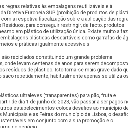
 regras relativas às embalagens reutilizáveis e à
da Diretiva Europeia SUP (proibição de produtos de plást
om a respetiva fiscalização sobre a aplicação das regr
esíduos, para conseguir restringir, de facto, produtos
mo em plástico de utilização única. Existe muito a faz
e embalagens plásticas descartáveis como garrafas de á
meios e práticas igualmente acessíveis.
o são reciclados constituindo um grande problema
os, onde levam centenas de anos para serem decompost
 resíduos de plástico. Isto torna-se mais grave dado qu
o saco repetidamente, habitualmente apenas se utiliza o
ásticos ultraleves (transparentes) para pão, fruta e
artir de dia 1 de junho de 2023, vão passar a ser pagos 
outros estabelecimentos coloca desafios ao município d
 Municipais e as Feiras do município de Lisboa, o desafi
s sustentáveis em conjunto com a sua promoção e o
lume de negócio.