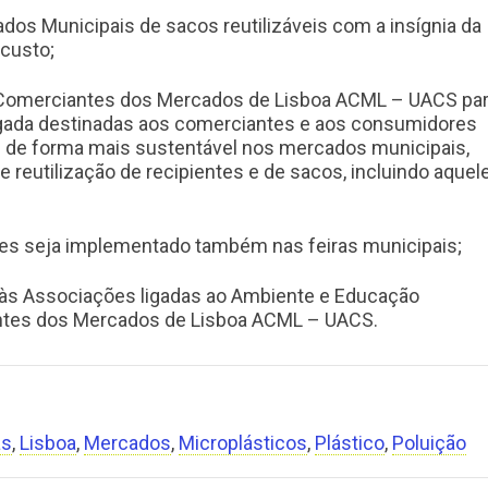
dos Municipais de sacos reutilizáveis com a insígnia da
custo;
s Comerciantes dos Mercados de Lisboa ACML – UACS pa
gada destinadas aos comerciantes e aos consumidores
 de forma mais sustentável nos mercados municipais,
eutilização de recipientes e de sacos, incluindo aquel
res seja implementado também nas feiras municipais;
 às Associações ligadas ao Ambiente e Educação
ntes dos Mercados de Lisboa ACML – UACS.
as
,
Lisboa
,
Mercados
,
Microplásticos
,
Plástico
,
Poluição