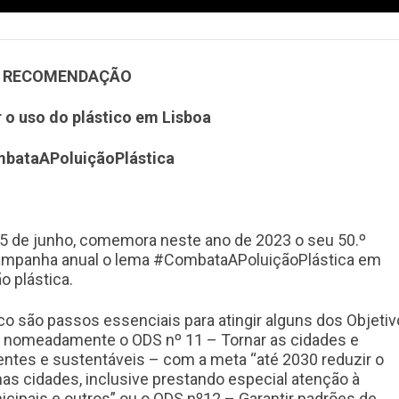
RECOMENDAÇÃO
o uso do plástico em Lisboa
bataAPoluiçãoPlástica
 5 de junho, comemora neste ano de 2023 o seu 50.º
campanha anual o lema #CombataAPoluiçãoPlástica em
o plástica.
co são passos essenciais para atingir alguns dos Objeti
, nomeadamente o ODS nº 11 – Tornar as cidades e
ientes e sustentáveis – com a meta “até 2030 reduzir o
nas cidades, inclusive prestando especial atenção à
icipais e outros” ou o ODS nº12 – Garantir padrões de