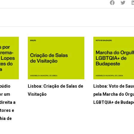
epúdio
Lisboa: Criação de Salas de
Lisboa: Voto de Sa
or um
Visitação
pela Marcha do Org
ireita a
LGBTQIA+ de Budap
atores e
hia de