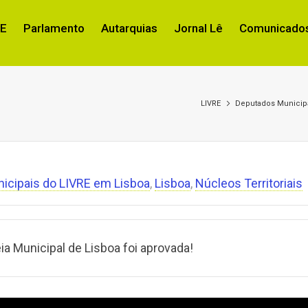
RE
Parlamento
Autarquias
Jornal Lê
Comunicados
LIVRE
Deputados Municipa
icipais do LIVRE em Lisboa
,
Lisboa
,
Núcleos Territoriais
 Municipal de Lisboa foi aprovada!