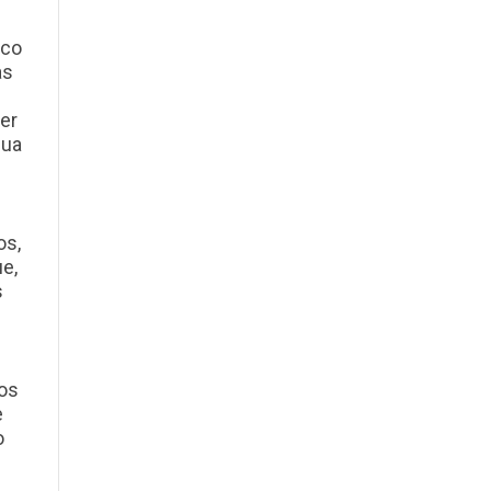
ico
as
er
gua
os,
e,
s
nos
e
o