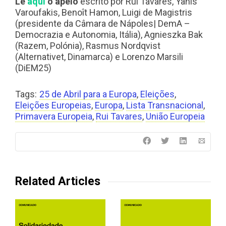
Lê
aqui
o apelo
escrito por Rui Tavares, Yanis
Varoufakis, Benoît Hamon, Luigi de Magistris
(presidente da Câmara de Nápoles| DemA –
Democrazia e Autonomia, Itália), Agnieszka Bak
(Razem, Polónia), Rasmus Nordqvist
(Alternativet, Dinamarca) e Lorenzo Marsili
(DiEM25)
Tags:
25 de Abril para a Europa
,
Eleições
,
Eleições Europeias
,
Europa
,
Lista Transnacional
,
Primavera Europeia
,
Rui Tavares
,
União Europeia
Related Articles