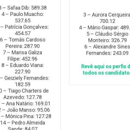
3 – Safaa Dib: 589.38
4 – Paulo Muacho:
3 – Aurora Cerqueira
537.65
700.12
 – Patrícia Gonçalves:
4 – Mário Gaspar: 489
454.57
5 – Cláudio Sérgio
6 – Tomás Cardoso
Monteiro: 326.79
Pereira: 287.90
6 – Alexandre Sine
7 – Marisa Galiza
Fernandes: 243.09
Filipe: 452.96
8 – Eduardo Viana:
Revê aqui os perfis 
227.90
todos os candidato
 – Geiziely Fernandes:
182.59
0 – Tiago Charters de
Azevedo: 127.78
 – Ana Natário: 169.01
2 – João Manso: 95.06
 – Mónica Pina: 127.28
14 – Pedro Almeida
Sande: 84.07