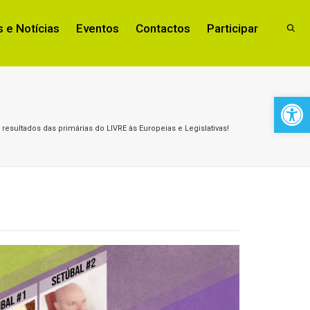
 e Notícias
Eventos
Contactos
Participar
Open 
resultados das primárias do LIVRE às Europeias e Legislativas!