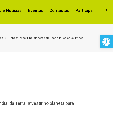
 e Notícias
Eventos
Contactos
Participar
Open 
boa
Lisboa: Investir no planeta para respeitar os seus limites
l da Terra: Investir no planeta para