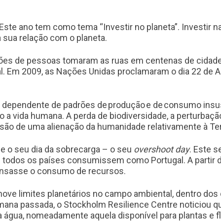
l. Este ano tem como tema “Investir no planeta”. Investir
 sua relação com o planeta.
ilhões de pessoas tomaram as ruas em centenas de cidad
l. Em 2009, as Nações Unidas proclamaram o dia 22 de Ab
e dependente de padrões de produção
e de
consumo insust
do a vida humana. A perda de biodiversidade, a perturbaçã
ssão de uma alienação da humanidade relativamente à Te
ge o seu dia da sobrecarga – o seu
overshoot day
. Este 
se todos os países consumissem como Portugal. A partir de
nsasse o consumo de recursos.
 nove limites planetários no campo ambiental, dentro do
ana passada, o Stockholm Resilience Centre noticiou que
da água, nomeadamente aquela disponível para plantas e fl