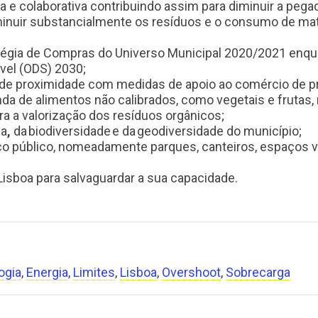
ia e colaborativa contribuindo assim para diminuir a pega
minuir substancialmente os resíduos e o consumo de mat
ratégia de Compras do Universo Municipal 2020/2021 enq
vel (ODS) 2030;
e proximidade com medidas de apoio ao comércio de p
nda de alimentos não calibrados, como vegetais e frutas
ara a valorização dos resíduos orgânicos;
za
,
da
biodiversidade
e da
geodiversidade do município;
aço público, nomeadamente parques, canteiros, espaços ve
Lisboa para salvaguardar a sua capacidade.
ogia
,
Energia
,
Limites
,
Lisboa
,
Overshoot
,
Sobrecarga