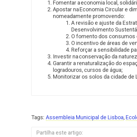
Fomentar a economia local, solidár
Apostar na
Economia Circular e di
nomeadamente promovendo:
A revisão e ajuste da Est
Desenvolvimento Sustentá
O fomento dos consumos d
O incentivo de áreas de ve
Reforçar a sensibilidade p
Investir na
conservação da nature
Garantir a renaturalização do esp
logradouros, cursos de água;
Monitorizar os solos da cidade de 
Tags:
Assembleia Municipal de Lisboa
,
Ecol
Partilha este artigo: