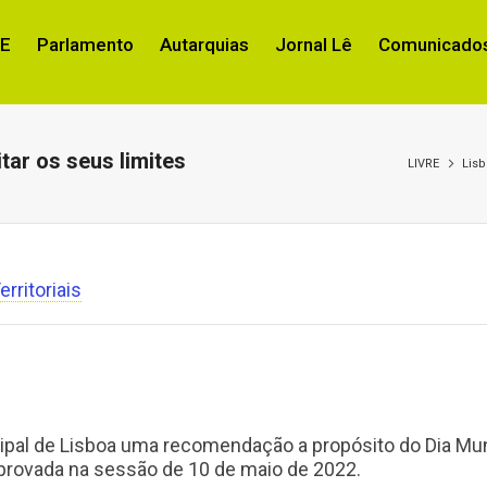
RE
Parlamento
Autarquias
Jornal Lê
Comunicados
itar os seus limites
LIVRE
Lis
rritoriais
al de Lisboa uma recomendação a propósito do Dia Mundia
 aprovada na sessão de 10 de maio de 2022.