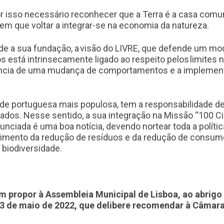
 por isso necessário reconhecer que a Terra é a casa co
m que voltar a integrar-se na economia da natureza.
esde a sua fundação, a visão do LIVRE, que defende um mo
está intrinsecamente ligado ao respeito pelos limites n
gência de uma mudança de comportamentos e a implement
ade portuguesa mais populosa, tem a responsabilidade de 
dados. Nesse sentido, a
sua integraçã
o na Missão “100 C
nciada é uma boa notícia, devendo nortear toda a polític
mento da redução de resíduos e da redução de consumo 
 biodiversidade.
m propor à Assembleia Municipal de Lisboa, ao abrigo 
03 de maio de 2022,
que delibere recomendar à Câmara